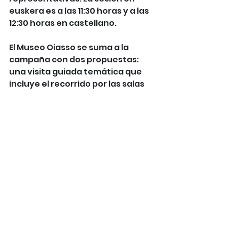
euskera es a las 11:30 horas y a las 
12:30 horas en castellano.
El Museo Oiasso se suma a la 
campaña con dos propuestas: 
una visita guiada temática que 
incluye el recorrido por las salas 
del museo y las termas romanas 
recientemente inauguradas, y 
un tour específico por el Irun 
romano, que incorpora también 
un recorrido urbano. Ambas 
actividades se celebran los 
viernes y están disponibles a las 
11:00 horas en castellano y a las 
12:30 horas en euskera.
La campaña quiere trasladar que 