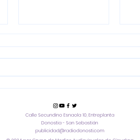
Jon Insausti en
Mari
Teledonosti
del 
Don
Calle Secundino Esnaola 10, Entreplanta
Donostia - San Sebastián
publicidad@radiodonosti.com