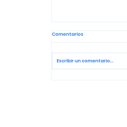
Comentarios
Escribir un comentario...
Tigrea, iganderarte
Antzoki Zaharrean