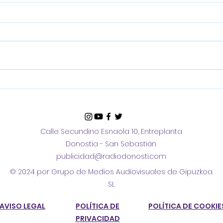
Hondarribiko
Eus
Banderaren aurkezpena
vivi
irre
Vas
Calle Secundino Esnaola 10, Entreplanta
rec
Donostia - San Sebastián
publicidad@radiodonosti.com
© 2024 por Grupo de Medios Audiovisuales de Gipuzkoa
SL
AVISO LEGAL
POLÍTICA DE
POLÍTICA DE COOKIE
PRIVACIDAD