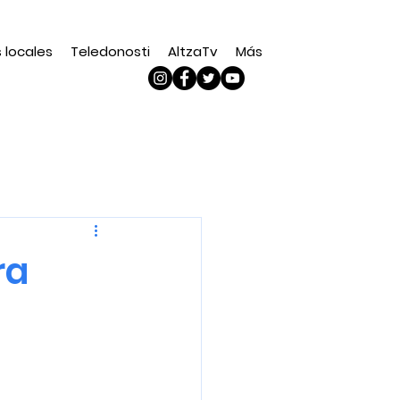
s locales
Teledonosti
AltzaTv
Más
ra