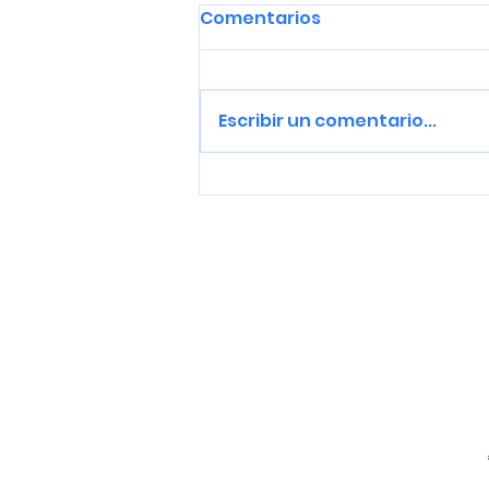
Comentarios
Escribir un comentario...
Menú cerrado en el
teatro Victoria Eugenia
hasta el domingo