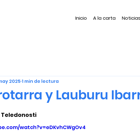
Inicio
A la carta
Noticia
may 2025
1 min de lectura
otarra y Lauburu Ibar
Teledonosti
ube.com/watch?v=eDKvhCWgOv4