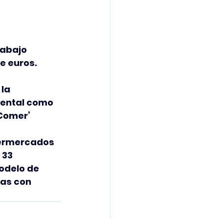
rabajo 
e euros.
la 
ental como 
 Comer’
ermercados 
 33 
odelo de 
nas con 