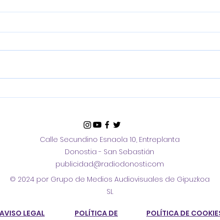
Jon Insausti en
Mari
Teledonosti
del 
Don
Calle Secundino Esnaola 10, Entreplanta
Donostia - San Sebastián
publicidad@radiodonosti.com
© 2024 por Grupo de Medios Audiovisuales de Gipuzkoa
SL
AVISO LEGAL
POLÍTICA DE
POLÍTICA DE COOKIE