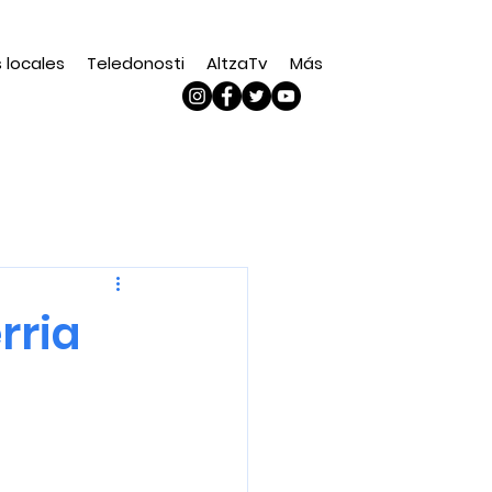
s locales
Teledonosti
AltzaTv
Más
rria