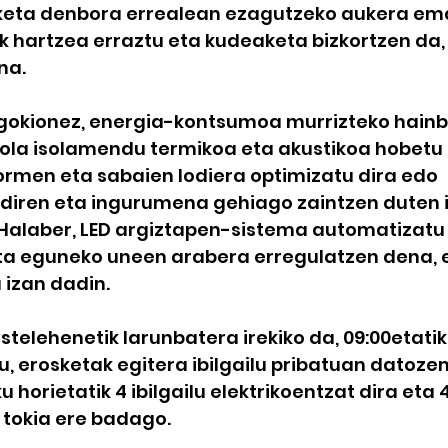
eta denbora errealean ezagutzeko aukera ema
k hartzea erraztu eta kudeaketa bizkortzen da, 
na.
okionez, energia-kontsumoa murrizteko hainba
nola isolamendu termikoa eta akustikoa hobetu d
ormen eta sabaien lodiera optimizatu dira edo 
diren eta ingurumena gehiago zaintzen duten i
a. Halaber, LED argiztapen-sistema automatizatu 
a eguneko uneen arabera erregulatzen dena, 
izan dadin.
elehenetik larunbatera irekiko da, 09:00etatik 
u, erosketak egitera ibilgailu pribatuan datozen
 horietatik 4 ibilgailu elektrikoentzat dira eta 4
 tokia ere badago.