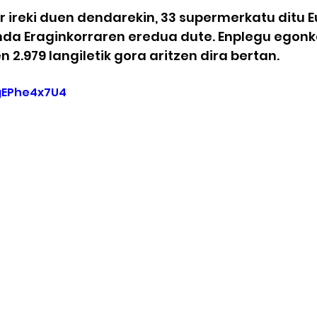
ireki duen dendarekin, 33 supermerkatu ditu Eu
enda Eraginkorraren eredua dute. Enplegu egonk
 2.979 langiletik gora aritzen dira bertan.
VgEPhe4x7U4