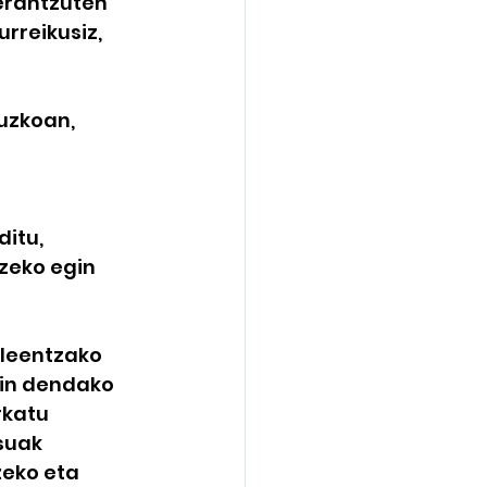
erantzuten 
rreikusiz, 
uzkoan, 
itu, 
zeko egin 
ileentzako 
kin dendako 
katu 
suak 
zeko eta 