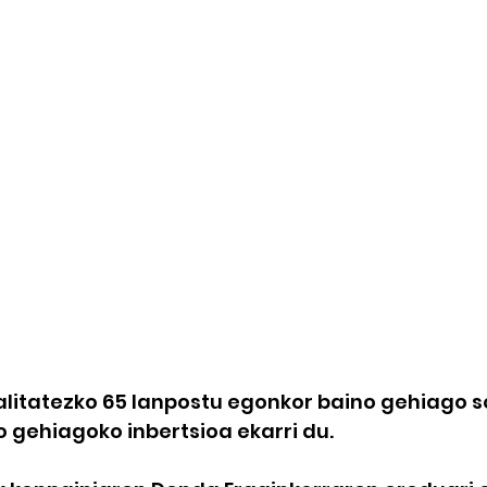
alitatezko 65 lanpostu egonkor baino gehiago so
no gehiagoko inbertsioa ekarri du.