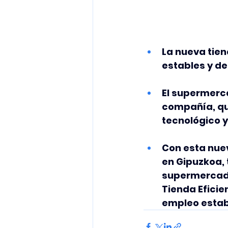
La nueva tien
estables y de
El supermerca
compañía, qu
tecnológico y
Con esta nue
en Gipuzkoa, 
supermercado
Tienda Eficie
empleo establ