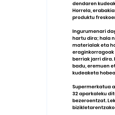
dendaren kudeak
Horrela, erabakia
produktu freskoe
Ingurumenari dag
hartu dira; hala 
materialak eta h
eraginkorragoak 
berriak jarri dir
badu, eremuen et
kudeaketa hobea 
Supermerkatua ast
32 aparkaleku dit
bezeroentzat. Leku
bizikletarentzako