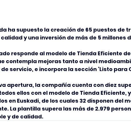
da ha supuesto la creación de 65 puestos de t
 calidad y una inversión de más de 5 millones d
do responde al modelo de Tienda Eficiente de 
e contempla mejoras tanto a nivel medioambi
 de servicio, e incorpora la sección ‘Listo para
va apertura, la compañía
cuenta con diez sup
todos ellos con el modelo de Tienda Eficiente, y
s en Euskadi, de los cuales 32 disponen del m
nte. La plantilla supera las más de 2.979 perso
e y de calidad.