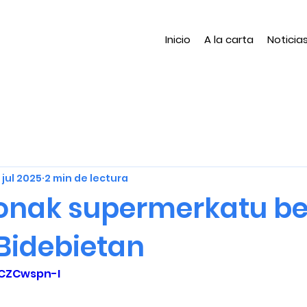
Inicio
A la carta
Noticia
 jul 2025
2 min de lectura
nak supermerkatu be
 Bidebietan
1CZCwspn-I