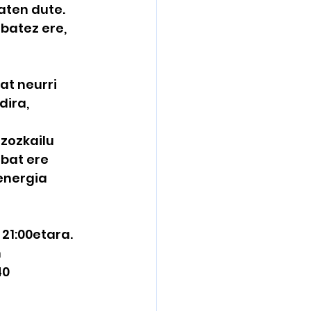
ten dute. 
batez ere, 
t neurri 
ira, 
zozkailu 
bat ere 
energia 
21:00etara. 
 
0 