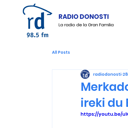
RADIO DONOSTI
La radio de la Gran Familia
All Posts
radiodonosti
28
Merkado
ireki du
https://youtu.be/u