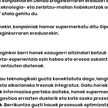
 konpainiaren Denda Eraginkorraren ereduari 
teknologia- eta zerbitzu-mailan hobekuntzak au
” atala gehitu du.
honekin, konpainiak hamar supermerkatu ditu Gip
aginkorraren ereduarekin.
inkor berri honek ezaugarri aitzindari batzuk d
eta-esperientzia ezin hobea eta erosoa eskaint
rantzuten diotenak.
u teknologikoki guztiz konektatuta dago, lang
 eta elkarlaneko tresnak integratuz. Gailu horie
ik informazioa parteka daiteke, honek supermer
gestioa errazten duelarik eta kate osoko proze
ik. Berrikuntza guzti hauek prozesuak optimizat