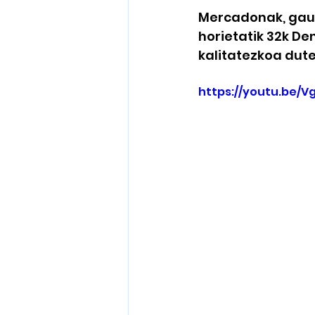
Mercadonak, gaur 
horietatik 32k D
kalitatezkoa duten
https://youtu.be/