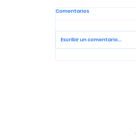
Comentarios
Escribir un comentario...
Tigrea, iganderarte
Antzoki Zaharrean