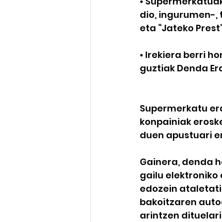
• Supermerkatuak
dio, ingurumen-, 
eta “Jateko Prest
• Irekiera berri 
guztiak Denda Er
Supermerkatu erag
konpainiak erosk
duen apustuari e
Gainera, denda ha
gailu elektroniko
edozein ataletat
bakoitzaren auto
arintzen dituelar