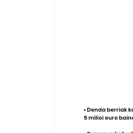
• Denda berriak k
5 milioi euro bai